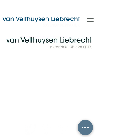
Contact:
(0294)415003
info@velthuysenliebrecht.nl
Naar de contactpagina