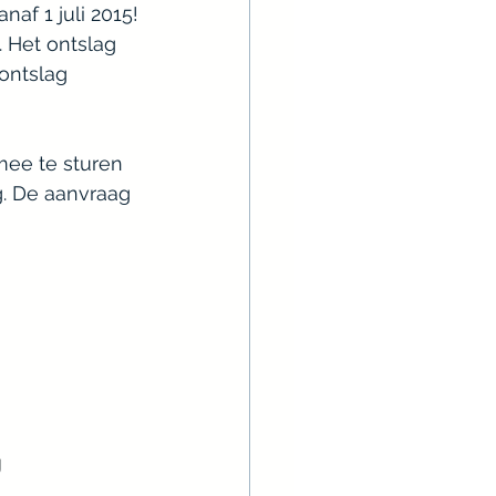
af 1 juli 2015!
ontslag 
ee te sturen 
g. De aanvraag 
g