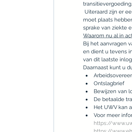
transitievergoeding
 Uiteraard zijn er een aantal vereisten verbonden aan deze compensatie. Het ontslag 
moet plaats hebben 
sprake van ziekte e
Waarom nu al in ac
Bij het aanvragen 
en dient u tevens 
van dit laatste inl
Daarnaast kunt u d
Arbeidsoveree
Ontslagbrief
Bewijzen van l
De betaalde tra
Het UWV kan a
Voor meer info
https://www.u
https://www.eh