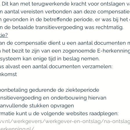
. Dit kan met terugwerkende kracht voor ontslagen van
gevonden in de betreffende periode, er was bij het 
n de betaalde transitievergoeding was rechtmatig.
tie?
van de compensatie dient u een aantal documenten m
in het bezit te zijn van een zogenoemde E-herkennin
ogsysteem kan enige tijd in beslag nemen.
us alvast een aantal documenten verzamelen:
nkomst
oonbetaling gedurende de ziekteperiode
nsitievergoeding en onderbouwing hiervan          
anvullende stukken opvragen
rmatie kunt u de volgende websites raadplegen:
wv.nl/werkgevers/werkgever-en-ontslag/na-ontsla
erkenning.nl/