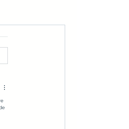
e 
de 