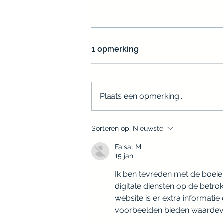
1 opmerking
Plaats een opmerking...
Consument onbekend met
Sorteren op:
Nieuwste
provisieverbod
Faisal M
15 jan
Ik ben tevreden met de boeie
digitale diensten op de betro
website is er extra informati
voorbeelden bieden waardevol